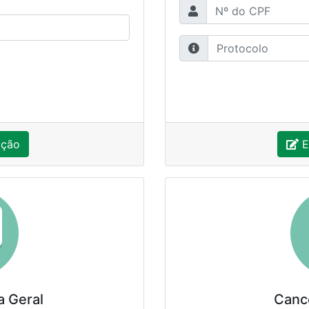
crição
E
a Geral
Cance