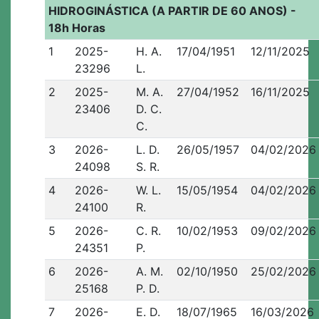
HIDROGINÁSTICA (A PARTIR DE 60 ANOS) -
18h Horas
1
2025-
H. A.
17/04/1951
12/11/2025
23296
L.
2
2025-
M. A.
27/04/1952
16/11/2025
23406
D. C.
C.
3
2026-
L. D.
26/05/1957
04/02/2026
24098
S. R.
4
2026-
W. L.
15/05/1954
04/02/2026
24100
R.
5
2026-
C. R.
10/02/1953
09/02/2026
24351
P.
6
2026-
A. M.
02/10/1950
25/02/2026
25168
P. D.
7
2026-
E. D.
18/07/1965
16/03/2026