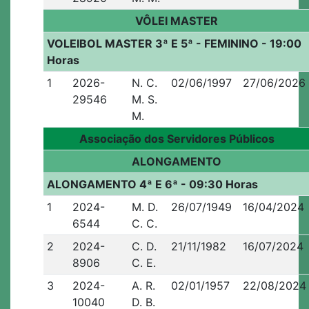
VÔLEI MASTER
VOLEIBOL MASTER 3ª E 5ª - FEMININO - 19:00
Horas
1
2026-
N. C.
02/06/1997
27/06/2026
29546
M. S.
M.
Associação dos Servidores Públicos
ALONGAMENTO
ALONGAMENTO 4ª E 6ª - 09:30 Horas
1
2024-
M. D.
26/07/1949
16/04/2024
6544
C. C.
2
2024-
C. D.
21/11/1982
16/07/2024
8906
C. E.
3
2024-
A. R.
02/01/1957
22/08/2024
10040
D. B.