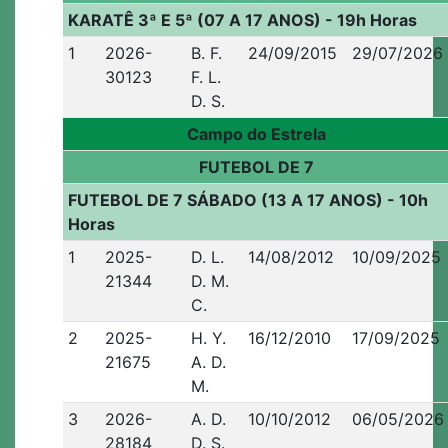
KARATÊ 3ª E 5ª (07 A 17 ANOS) - 19h Horas
1
2026-
B. F.
24/09/2015
29/07/2026
30123
F. L.
D. S.
Campo do Estrela
FUTEBOL DE 7
FUTEBOL DE 7 SÁBADO (13 A 17 ANOS) - 10h
Horas
1
2025-
D. L.
14/08/2012
10/09/2025
21344
D. M.
C.
2
2025-
H. Y.
16/12/2010
17/09/2025
21675
A. D.
M.
3
2026-
A. D.
10/10/2012
06/05/2026
28184
D. S.