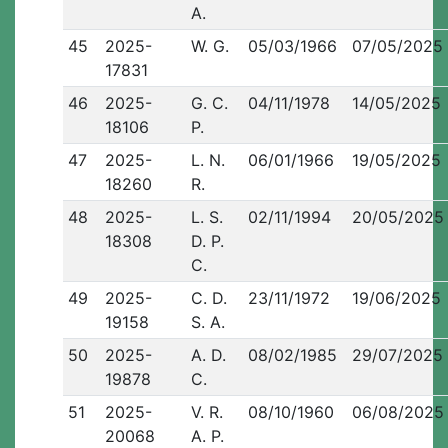
A.
45
2025-
W. G.
05/03/1966
07/05/2025
17831
46
2025-
G. C.
04/11/1978
14/05/2025
18106
P.
47
2025-
L. N.
06/01/1966
19/05/2025
18260
R.
48
2025-
L. S.
02/11/1994
20/05/2025
18308
D. P.
C.
49
2025-
C. D.
23/11/1972
19/06/2025
19158
S. A.
50
2025-
A. D.
08/02/1985
29/07/2025
19878
C.
51
2025-
V. R.
08/10/1960
06/08/2025
20068
A. P.