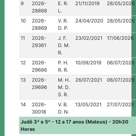
9
2026-
E. R.
21/11/2019
28/05/2026
28868
L.
10
2026-
V. R.
24/04/2020
28/05/2026
28869
D. P.
11
2026-
J. F.
23/02/2021
17/06/2026
29361
D. M.
R.
12
2026-
P. H.
10/09/2019
06/07/2026
29686
R. R.
13
2026-
M. H.
26/07/2021
06/07/2026
29696
M. D.
S. R.
14
2026-
V. B.
13/05/2021
27/07/2026
30018
D. N.
Judô 3ª e 5ª - 12 a 17 anos (Mateus) - 20h30
Horas