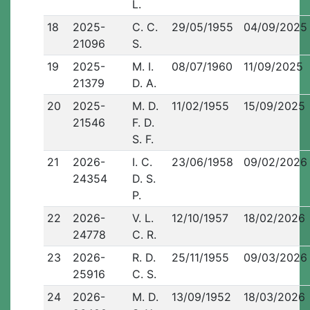
L.
18
2025-
C. C.
29/05/1955
04/09/2025
21096
S.
19
2025-
M. I.
08/07/1960
11/09/2025
21379
D. A.
20
2025-
M. D.
11/02/1955
15/09/2025
21546
F. D.
S. F.
21
2026-
I. C.
23/06/1958
09/02/2026
24354
D. S.
P.
22
2026-
V. L.
12/10/1957
18/02/2026
24778
C. R.
23
2026-
R. D.
25/11/1955
09/03/2026
25916
C. S.
24
2026-
M. D.
13/09/1952
18/03/2026