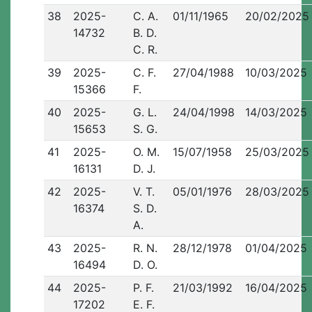
38
2025-
C. A.
01/11/1965
20/02/2025
14732
B. D.
C. R.
39
2025-
C. F.
27/04/1988
10/03/2025
15366
F.
40
2025-
G. L.
24/04/1998
14/03/2025
15653
S. G.
41
2025-
O. M.
15/07/1958
25/03/2025
16131
D. J.
42
2025-
V. T.
05/01/1976
28/03/2025
16374
S. D.
A.
43
2025-
R. N.
28/12/1978
01/04/2025
16494
D. O.
44
2025-
P. F.
21/03/1992
16/04/2025
17202
E. F.