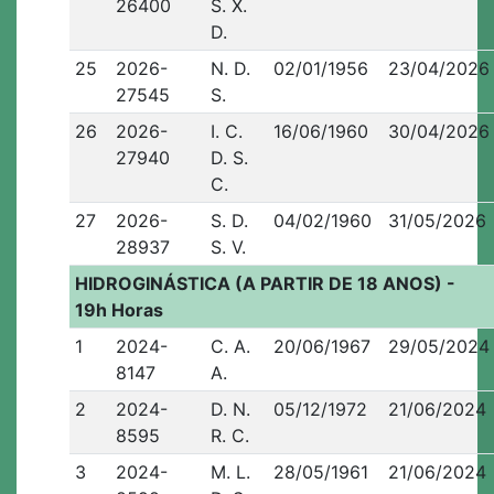
26400
S. X.
D.
25
2026-
N. D.
02/01/1956
23/04/2026
27545
S.
26
2026-
I. C.
16/06/1960
30/04/2026
27940
D. S.
C.
27
2026-
S. D.
04/02/1960
31/05/2026
28937
S. V.
HIDROGINÁSTICA (A PARTIR DE 18 ANOS) -
19h Horas
1
2024-
C. A.
20/06/1967
29/05/2024
8147
A.
2
2024-
D. N.
05/12/1972
21/06/2024
8595
R. C.
3
2024-
M. L.
28/05/1961
21/06/2024