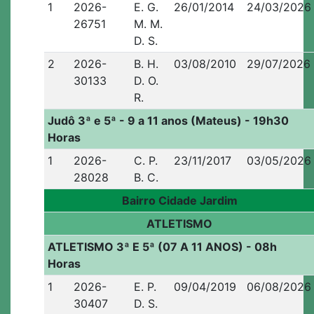
1
2026-
E. G.
26/01/2014
24/03/2026
26751
M. M.
D. S.
2
2026-
B. H.
03/08/2010
29/07/2026
30133
D. O.
R.
Judô 3ª e 5ª - 9 a 11 anos (Mateus) - 19h30
Horas
1
2026-
C. P.
23/11/2017
03/05/2026
28028
B. C.
Bairro Cidade Jardim
ATLETISMO
ATLETISMO 3ª E 5ª (07 A 11 ANOS) - 08h
Horas
1
2026-
E. P.
09/04/2019
06/08/2026
30407
D. S.