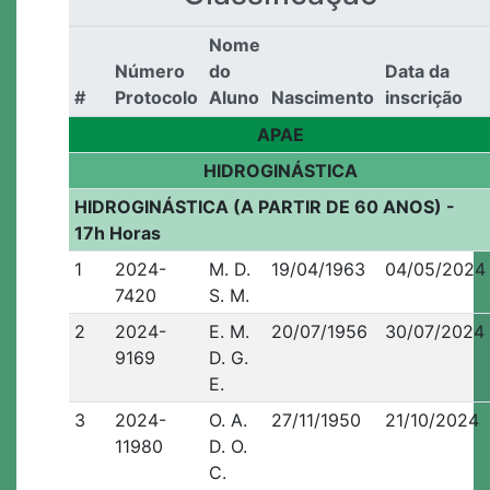
Nome
Número
do
Data da
#
Protocolo
Aluno
Nascimento
inscrição
APAE
HIDROGINÁSTICA
HIDROGINÁSTICA (A PARTIR DE 60 ANOS) -
17h Horas
1
2024-
M. D.
19/04/1963
04/05/2024
7420
S. M.
2
2024-
E. M.
20/07/1956
30/07/2024
9169
D. G.
E.
3
2024-
O. A.
27/11/1950
21/10/2024
11980
D. O.
C.