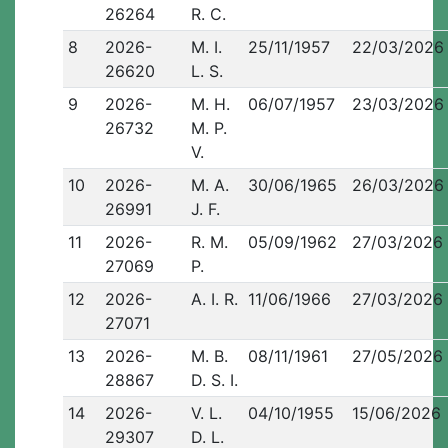
26264
R. C.
8
2026-
M. I.
25/11/1957
22/03/2026
26620
L. S.
9
2026-
M. H.
06/07/1957
23/03/2026
26732
M. P.
V.
10
2026-
M. A.
30/06/1965
26/03/2026
26991
J. F.
11
2026-
R. M.
05/09/1962
27/03/2026
27069
P.
12
2026-
A. I. R.
11/06/1966
27/03/2026
27071
13
2026-
M. B.
08/11/1961
27/05/2026
28867
D. S. I.
14
2026-
V. L.
04/10/1955
15/06/2026
29307
D. L.